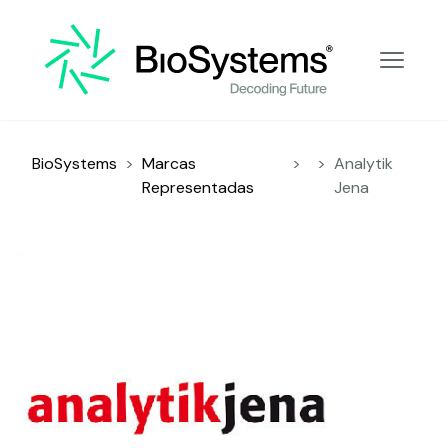
Decoding Future
BioSystems
>
Marcas
>
>
Analytik
Representadas
Jena