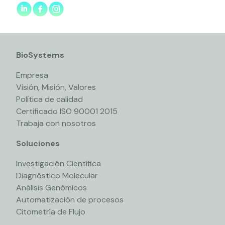
BioSystems
Empresa
Visión, Misión, Valores
Política de calidad
Certificado ISO 90001 2015
Trabaja con nosotros
Soluciones
Investigación Científica
Diagnóstico Molecular
Análisis Genómicos
Automatización de procesos
Citometría de Flujo