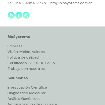
Tel:
+54 11 4854-7775
-
info@biosystems.com.ar
BioSystems
Empresa
Visión, Misión, Valores
Política de calidad
Certificado ISO 90001 2015
Trabaja con nosotros
Soluciones
Investigación Científica
Diagnóstico Molecular
Análisis Genómicos
Automatización de procesos