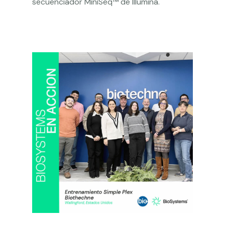
secuenciador MiniSeq™ de Illumina.