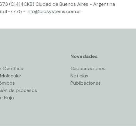
 673 (C1414CKB) Ciudad de Buenos Aires - Argentina
4854-7775
-
info@biosystems.com.ar
Novedades
 Científica
Capacitaciones
 Molecular
Noticias
nómicos
Publicaciones
ión de procesos
e Flujo