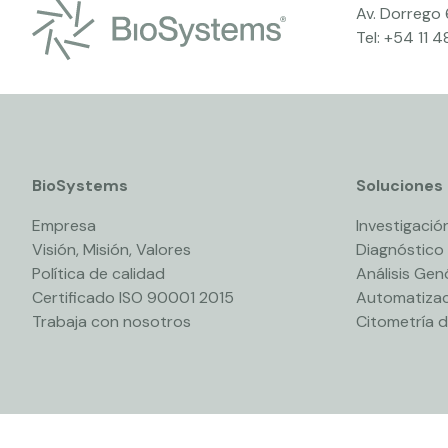
Av. Dorrego
Tel:
+54 11 
BioSystems
Soluciones
Empresa
Investigación
Visión, Misión, Valores
Diagnóstico
Política de calidad
Análisis Ge
Certificado ISO 90001 2015
Automatizac
Trabaja con nosotros
Citometría d