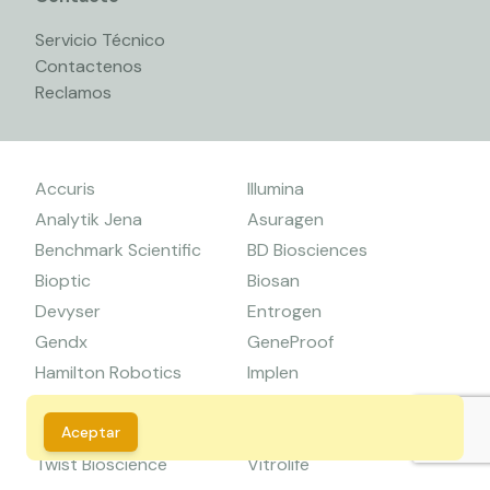
Servicio Técnico
Contactenos
Reclamos
Accuris
Illumina
Analytik Jena
Asuragen
Benchmark Scientific
BD Biosciences
Bioptic
Biosan
Devyser
Entrogen
Gendx
GeneProof
Hamilton Robotics
Implen
Primer Design
Seegene
Aceptar
Tanbead
Zymo Research
Twist Bioscience
Vitrolife