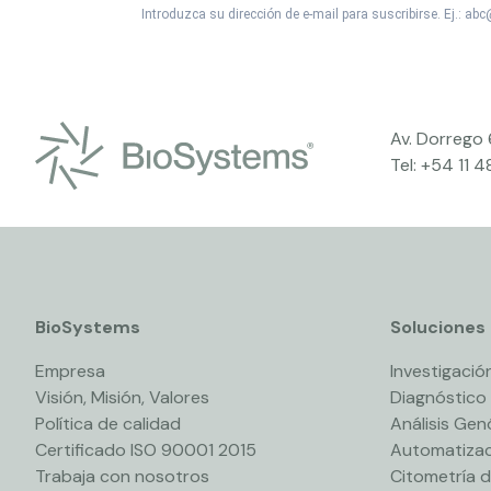
Introduzca su dirección de e-mail para suscribirse. Ej.: a
Av. Dorrego
Tel:
+54 11 
BioSystems
Soluciones
Empresa
Investigación
Visión, Misión, Valores
Diagnóstico
Política de calidad
Análisis Ge
Certificado ISO 90001 2015
Automatizac
Trabaja con nosotros
Citometría d