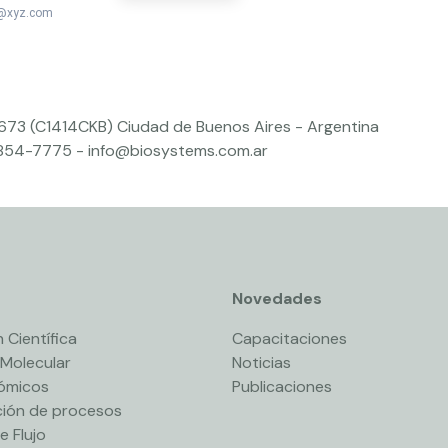
bc@xyz.com
 673 (C1414CKB) Ciudad de Buenos Aires - Argentina
4854-7775
-
info@biosystems.com.ar
Novedades
 Científica
Capacitaciones
 Molecular
Noticias
nómicos
Publicaciones
ión de procesos
e Flujo