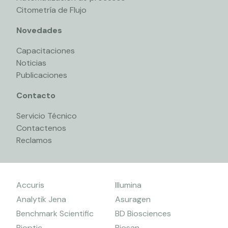
Citometría de Flujo
Novedades
Capacitaciones
Noticias
Publicaciones
Contacto
Servicio Técnico
Contactenos
Reclamos
Accuris
Illumina
Analytik Jena
Asuragen
Benchmark Scientific
BD Biosciences
Bioptic
Biosan