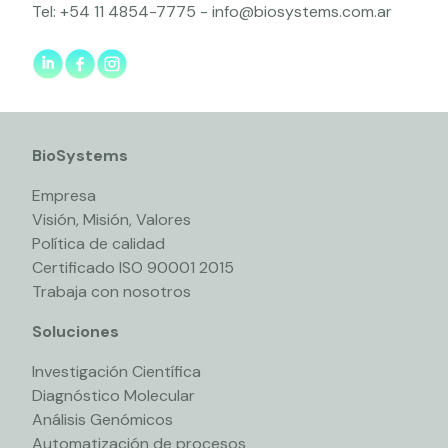
Tel:
+54 11 4854-7775
-
info@biosystems.com.ar
BioSystems
Empresa
Visión, Misión, Valores
Política de calidad
Certificado ISO 90001 2015
Trabaja con nosotros
Soluciones
Investigación Científica
Diagnóstico Molecular
Análisis Genómicos
Automatización de procesos