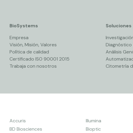
BioSystems
Soluciones
Empresa
Investigación
Visión, Misión, Valores
Diagnóstico
Política de calidad
Análisis Ge
Certificado ISO 90001 2015
Automatizac
Trabaja con nosotros
Citometría d
Accuris
Illumina
BD Biosciences
Bioptic