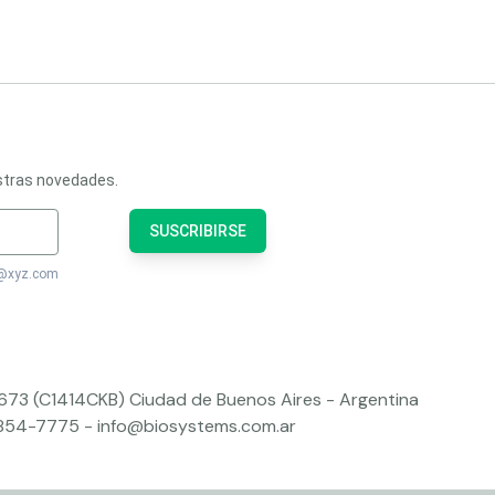
estras novedades.
SUSCRIBIRSE
bc@xyz.com
 673 (C1414CKB) Ciudad de Buenos Aires - Argentina
4854-7775
-
info@biosystems.com.ar