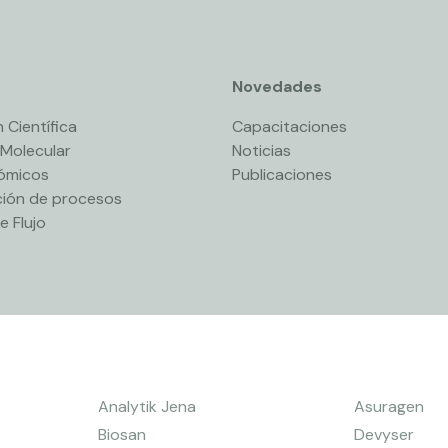
Novedades
 Científica
Capacitaciones
 Molecular
Noticias
nómicos
Publicaciones
ión de procesos
e Flujo
Analytik Jena
Asuragen
Biosan
Devyser