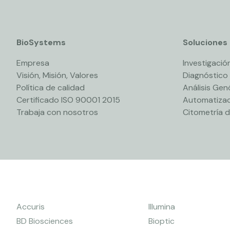
BioSystems
Soluciones
Empresa
Investigación
Visión, Misión, Valores
Diagnóstico
Política de calidad
Análisis Ge
Certificado ISO 90001 2015
Automatizac
Trabaja con nosotros
Citometría d
Accuris
Illumina
BD Biosciences
Bioptic