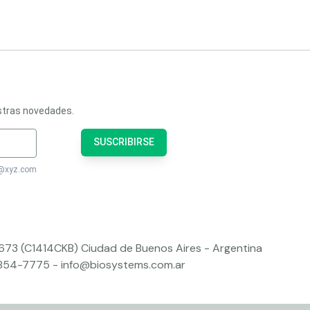
estras novedades.
SUSCRIBIRSE
bc@xyz.com
 673 (C1414CKB) Ciudad de Buenos Aires - Argentina
4854-7775
-
info@biosystems.com.ar