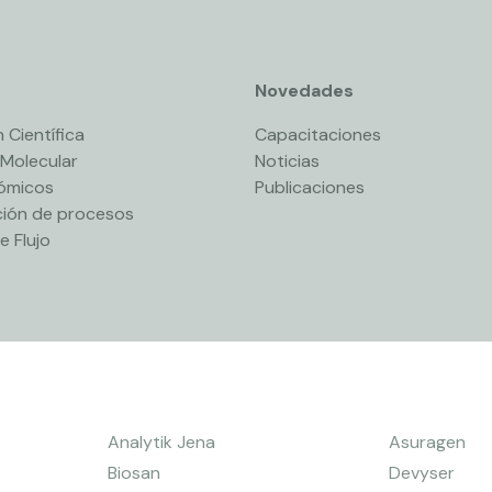
Novedades
 Científica
Capacitaciones
 Molecular
Noticias
nómicos
Publicaciones
ión de procesos
e Flujo
Analytik Jena
Asuragen
Biosan
Devyser