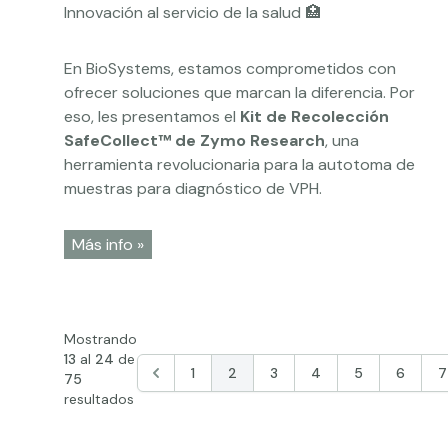
En BioSystems, estamos comprometidos con
ofrecer soluciones que marcan la diferencia. Por
eso, les presentamos el
Kit de Recolección
SafeCollect™ de Zymo Research
, una
herramienta revolucionaria para la autotoma de
muestras para diagnóstico de VPH.
Más info »
Mostrando
13
al
24
de
1
2
3
4
5
6
7
75
resultados