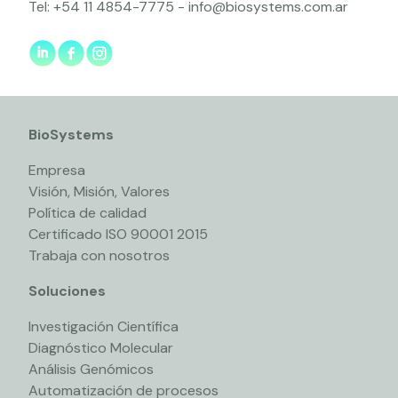
Tel:
+54 11 4854-7775
-
info@biosystems.com.ar
BioSystems
Empresa
Visión, Misión, Valores
Política de calidad
Certificado ISO 90001 2015
Trabaja con nosotros
Soluciones
Investigación Científica
Diagnóstico Molecular
Análisis Genómicos
Automatización de procesos