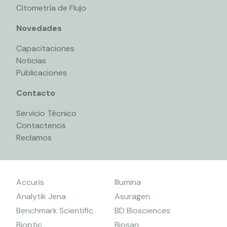
Citometría de Flujo
Novedades
Capacitaciones
Noticias
Publicaciones
Contacto
Servicio Técnico
Contactenos
Reclamos
Accuris
Illumina
Analytik Jena
Asuragen
Benchmark Scientific
BD Biosciences
Bioptic
Biosan