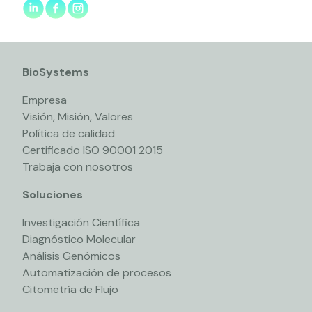
BioSystems
Empresa
Visión, Misión, Valores
Política de calidad
Certificado ISO 90001 2015
Trabaja con nosotros
Soluciones
Investigación Científica
Diagnóstico Molecular
Análisis Genómicos
Automatización de procesos
Citometría de Flujo